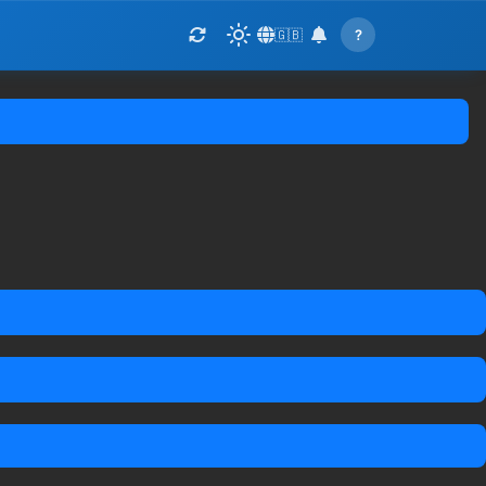
🇬🇧
?
Switch to Light